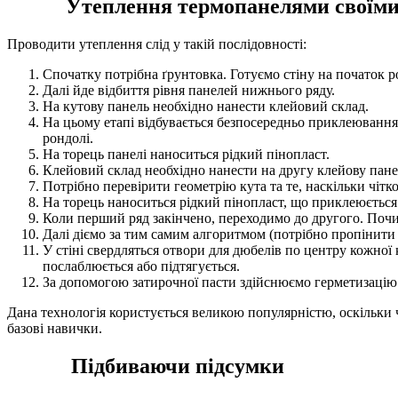
Утеплення термопанелями своїми рук
Проводити утеплення слід у такій послідовності:
Спочатку потрібна ґрунтовка. Готуємо стіну на початок ро
Далі йде відбиття рівня панелей нижнього ряду.
На кутову панель необхідно нанести клейовий склад.
На цьому етапі відбувається безпосередньо приклеювання 
рондолі.
На торець панелі наноситься рідкий пінопласт.
Клейовий склад необхідно нанести на другу клейову панел
Потрібно перевірити геометрію кута та те, наскільки чітк
На торець наноситься рідкий пінопласт, що приклеюється
Коли перший ряд закінчено, переходимо до другого. Почин
Далі діємо за тим самим алгоритмом (потрібно пропінити 
У стіні свердляться отвори для дюбелів по центру кожної 
послаблюється або підтягується.
За допомогою затирочної пасти здійснюємо герметизацію
Дана технологія користується великою популярністю, оскільки ч
базові навички.
Підбиваючи підсумки