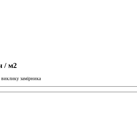
 / м2
 і виклику замірника