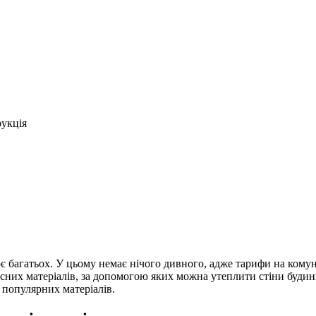
рукція
АТЕРІАЛИ ТА ІНСТРУКЦІЯ
є багатьох. У цьому немає нічого дивного, адже тарифи на кому
сних матеріалів, за допомогою яких можна утеплити стіни будинк
 популярних матеріалів.