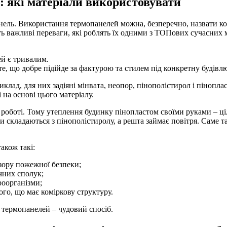
кі матеріали використовувати
анель. Використання термопанелей можна, безперечно, назвати к
ь важливі переваги, які роблять їх одними з ТОПових сучасних м
ей є тривалим.
е, що добре підійде за фактурою та стилем під конкретну будівл
иклад, для них задіяні мінвата, неопор, пінополістирол і пінопл
 на основі цього матеріалу.
у роботі. Тому утеплення будинку пінопластом своїми руками – ц
складаються з пінополістиролу, а решта займає повітря. Саме так
акож такі:
 зору пожежної безпеки;
ічних сполук;
роорганізми;
ого, що має коміркову структуру.
 термопанелей – чудовий спосіб.