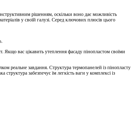
онструктивним рішенням, оскільки воно дає можливість
атеріалів у своїй галузі. Серед ключових плюсів цього
ю.
аст. Якщо вас цікавить утеплення фасаду пінопластом своїми
ілком реальне завдання. Структура термопанелей із пінопласту
а структура забезпечує їм легкість ваги у комплексі із