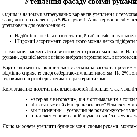
Утеплення фасаду своїми руками: я
Одним із найбільш затребуваних варіантів утеплення є термоп
заощадити на опаленні до 50% вартості. А ще термопанелі мают
утеплювача для оздоблення є:
Надійність, оскільки експлуатаційний термін термопанел
Широкий асортимент, серед якого можна легко підібрати т
Термопанелі можуть бути виготовлені з різних матеріалів. Напр
руками, для цієї мети вигідно вибрати термопанелі, виготовлені
Варто відзначити, що пінопласт є легким за вагою та простим 
відмінно сприяє їх енергозберігаючим властивостям. На 2% вони 
чудовими енергозберігаючими характеристиками.
Крім згаданих позитивних властивостей пінопласту, актуальні т
матеріал є негорючим, він є оптимальним з точки
він виявляє стійкість до переважної більшості хім
він гігієнічний – усередині не розмножуються мік
пінопласт сприяє гарній шумоізоляції за рахунок т
Якщо ви хочете утеплити будинок зовні своїми руками, монтаж