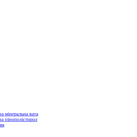
ва мінеральна вата
ва пінополістирол
ям