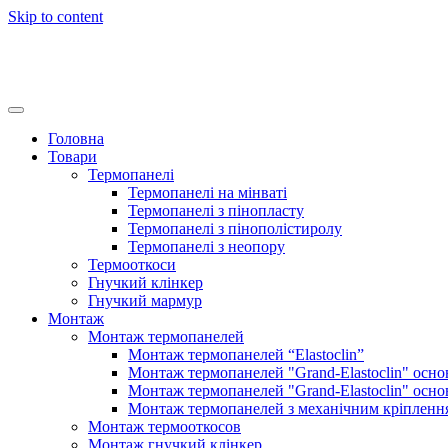
Skip to content
GrandFasad
Головна
Товари
Термопанелі
Термопанелі на мінваті
Термопанелі з пінопласту
Термопанелі з пінополістиролу
Термопанелі з неопору
Термооткоси
Гнучкий клінкер
Гнучкий мармур
Монтаж
Монтаж термопанелей
Монтаж термопанелей “Elastoclin”
Монтаж термопанелей "Grand-Elastoclin" осно
Монтаж термопанелей "Grand-Elastoclin" осно
Монтаж термопанелей з механічним кріпленн
Монтаж термооткосов
Монтаж гнучкий клінкер