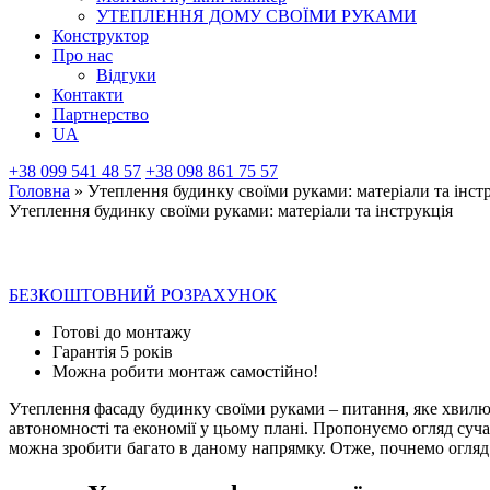
УТЕПЛЕННЯ ДОМУ СВОЇМИ РУКАМИ
Конструктор
Про нас
Відгуки
Контакти
Партнерство
UA
+38 099 541 48 57
+38 098 861 75 57
Головна
»
Утеплення будинку своїми руками: матеріали та інст
Утеплення будинку своїми руками: матеріали та інструкція
УТЕПЛЕННЯ БУДИНКУ СВОЇМИ РУКАМИ: М
БЕЗКОШТОВНИЙ РОЗРАХУНОК
Готові до монтажу
Гарантія 5 років
Можна робити монтаж самостійно!
Утеплення фасаду будинку своїми руками – питання, яке хвилю
автономності та економії у цьому плані. Пропонуємо огляд суча
можна зробити багато в даному напрямку. Отже, почнемо огляд