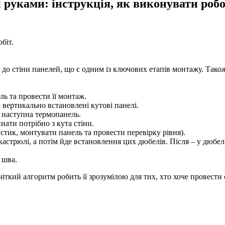
ами: інструкція, як виконувати робо
біт.
до стіни панелей, що є одним із ключових етапів монтажу. Також
ь та провести її монтаж.
о вертикально встановлені кутові панелі.
 наступна термопанель.
ати потрібно з кута стіни.
стик, монтувати панель та провести перевірку рівня).
кастрюлі, а потім йде встановлення цих дюбелів. Після – у дюбе
 шва.
іткий алгоритм робить її зрозумілою для тих, хто хоче провести